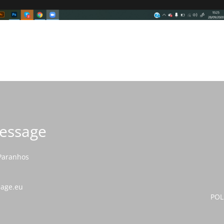
Message
 Paranhos
sage.eu
POL