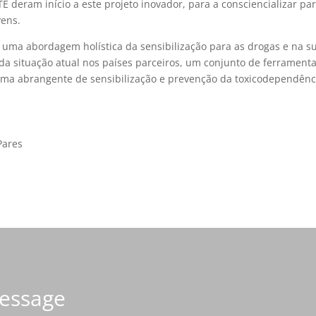
 deram início a este projeto inovador, para a consciencializar pa
vens.
 uma abordagem holística da sensibilização para as drogas e na s
 da situação atual nos países parceiros, um conjunto de ferrament
forma abrangente de sensibilização e prevenção da toxicodependênc
Pares
Message