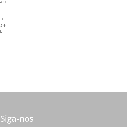
ra o
ua
as e
ia.
Siga-nos